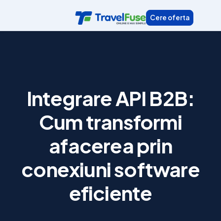
Skip
Cere oferta
to
content
Integrare API B2B:
Cum transformi
afacerea prin
conexiuni software
eficiente