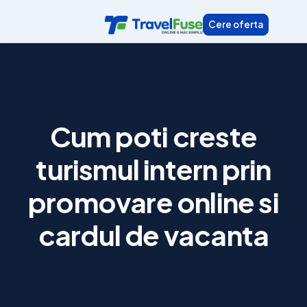
Skip
Cere oferta
to
content
Cum poti creste
turismul intern prin
promovare online si
cardul de vacanta