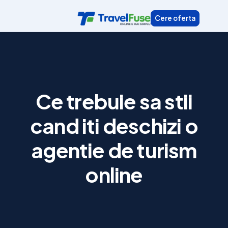
Skip
Cere oferta
to
content
Ce trebuie sa stii
cand iti deschizi o
agentie de turism
online